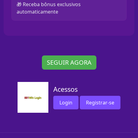
🎁 Receba bônus exclusivos
automaticamente
SEGUIR AGORA
Acessos
Login
Registrar-se