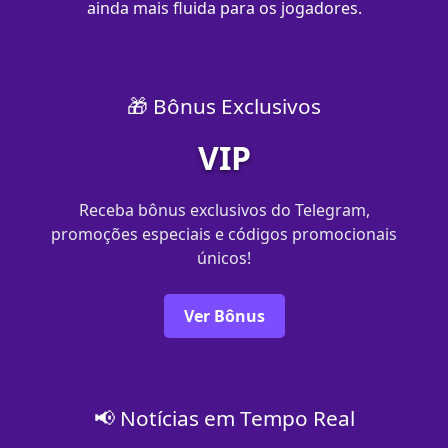
ainda mais fluida para os jogadores.
🎁 Bônus Exclusivos
VIP
Receba bônus exclusivos do Telegram,
promoções especiais e códigos promocionais
únicos!
Ver Bônus
📢 Notícias em Tempo Real