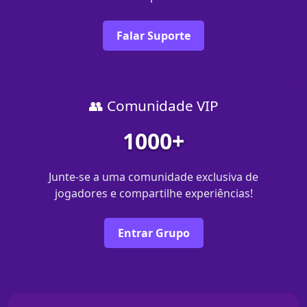
Falar Suporte
👥 Comunidade VIP
1000+
Junte-se a uma comunidade exclusiva de
jogadores e compartilhe experiências!
Entrar Grupo