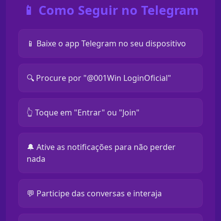
📱 Como Seguir no Telegram
📱 Baixe o app Telegram no seu dispositivo
🔍 Procure por "@001Win LoginOficial"
👆 Toque em "Entrar" ou "Join"
🔔 Ative as notificações para não perder
nada
💬 Participe das conversas e interaja