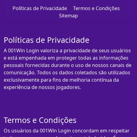
Políticas de Privacidade
Termos e Condições
Sitemap
Políticas de Privacidade
A 001Win Login valoriza a privacidade de seus usuários
e está empenhada em proteger todas as informações
pessoais fornecidas durante o uso de nossos canais de
comunicação. Todos os dados coletados são utilizados
exclusivamente para fins de melhoria contínua da
experiência de nossos jogadores.
Termos e Condições
Os usuários da 001Win Login concordam em respeitar