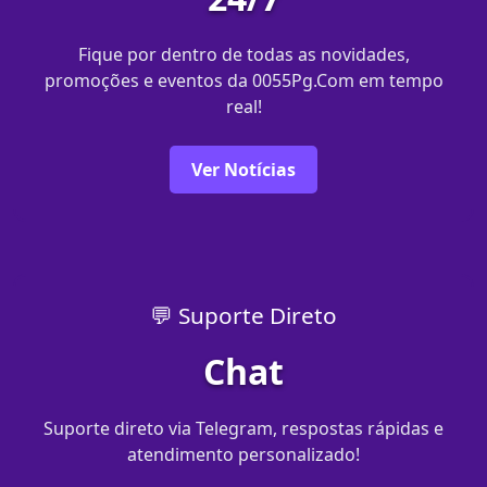
Fique por dentro de todas as novidades,
promoções e eventos da 0055Pg.Com em tempo
real!
Ver Notícias
💬 Suporte Direto
Chat
Suporte direto via Telegram, respostas rápidas e
atendimento personalizado!