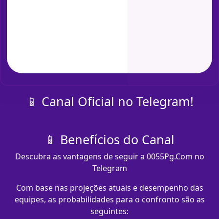
📱 Canal Oficial no Telegram!
📱 Benefícios do Canal
Descubra as vantagens de seguir a 0055Pg.Com no
Telegram
Com base nas projeções atuais e desempenho das
equipes, as probabilidades para o confronto são as
seguintes: