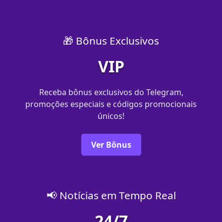
🎁 Bônus Exclusivos
VIP
Receba bônus exclusivos do Telegram,
promoções especiais e códigos promocionais
únicos!
Ver Bônus
📢 Notícias em Tempo Real
24/7