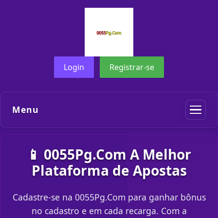
Login
Registrar-se
Menu
📱 0055Pg.Com A Melhor
Plataforma de Apostas
Cadastre-se na 0055Pg.Com para ganhar bônus
no cadastro e em cada recarga. Com a