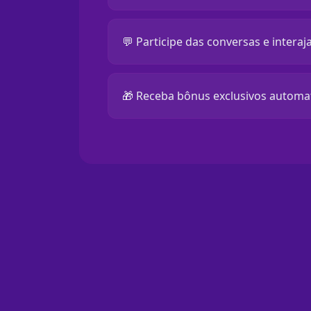
💬 Participe das conversas e interaj
🎁 Receba bônus exclusivos autom