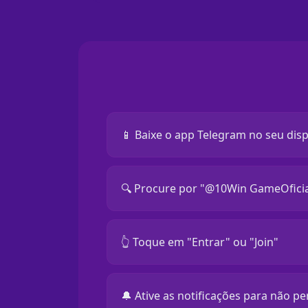
📱 Baixe o app Telegram no seu disp
🔍 Procure por "@10Win GameOficia
👆 Toque em "Entrar" ou "Join"
🔔 Ative as notificações para não p