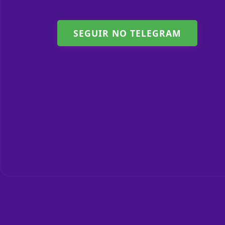
SEGUIR NO TELEGRAM