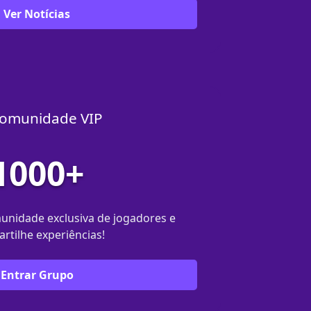
Ver Notícias
Comunidade VIP
1000+
unidade exclusiva de jogadores e
rtilhe experiências!
Entrar Grupo