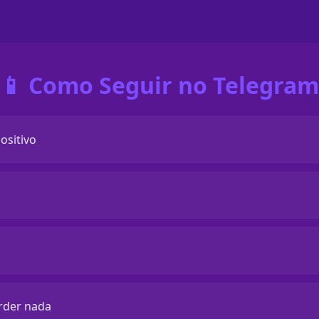
📱 Como Seguir no Telegram
ositivo
erder nada