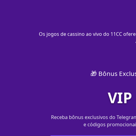
Os jogos de cassino ao vivo do 11CC ofere
🎁 Bônus Exclu
VIP
Receba bônus exclusivos do Telegra
e códigos promocionai