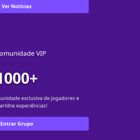
Ver Notícias
Comunidade VIP
1000+
unidade exclusiva de jogadores e
rtilhe experiências!
Entrar Grupo