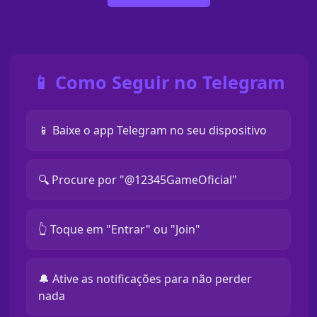
📱 Como Seguir no Telegram
📱 Baixe o app Telegram no seu dispositivo
🔍 Procure por "@12345GameOficial"
👆 Toque em "Entrar" ou "Join"
🔔 Ative as notificações para não perder
nada