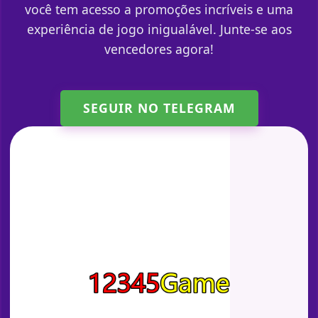
você tem acesso a promoções incríveis e uma
experiência de jogo inigualável. Junte-se aos
vencedores agora!
SEGUIR NO TELEGRAM