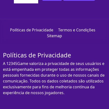
Políticas de Privacidade
Termos e Condições
Sitemap
Políticas de Privacidade
A 12345Game valoriza a privacidade de seus usuários e
está empenhada em proteger todas as informações
pessoais fornecidas durante o uso de nossos canais de
comunicação. Todos os dados coletados são utilizados
exclusivamente para fins de melhoria contínua da
experiência de nossos jogadores.