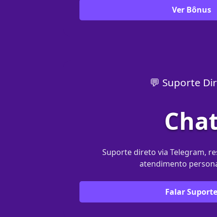
Ver Bônus
💬 Suporte Di
Cha
Suporte direto via Telegram, r
atendimento persona
Falar Suport