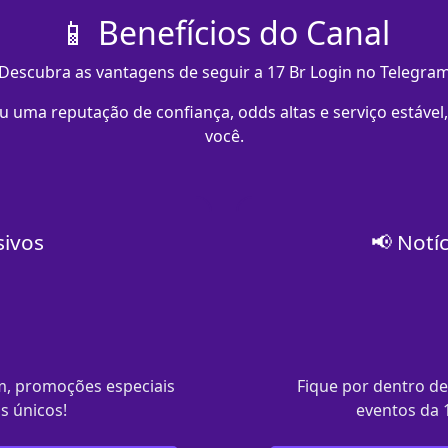
📱 Benefícios do Canal
Descubra as vantagens de seguir a 17 Br Login no Telegra
u uma reputação de confiança, odds altas e serviço estáve
você.
sivos
📢 Notí
m, promoções especiais
Fique por dentro d
s únicos!
eventos da 