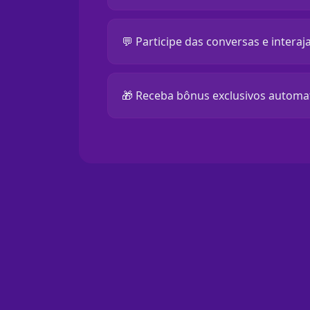
💬 Participe das conversas e interaj
🎁 Receba bônus exclusivos autom