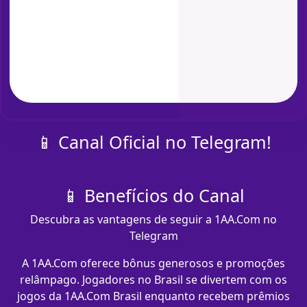
📱 Canal Oficial no Telegram!
📱 Benefícios do Canal
Descubra as vantagens de seguir a 1AA.Com no
Telegram
A 1AA.Com oferece bônus generosos e promoções
relâmpago. Jogadores no Brasil se divertem com os
jogos da 1AA.Com Brasil enquanto recebem prêmios