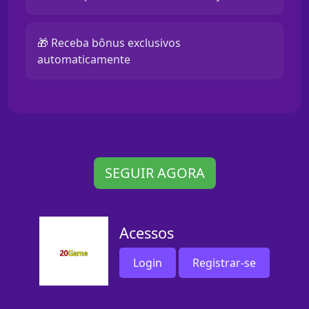
🎁 Receba bônus exclusivos
automaticamente
SEGUIR AGORA
Acessos
Login
Registrar-se