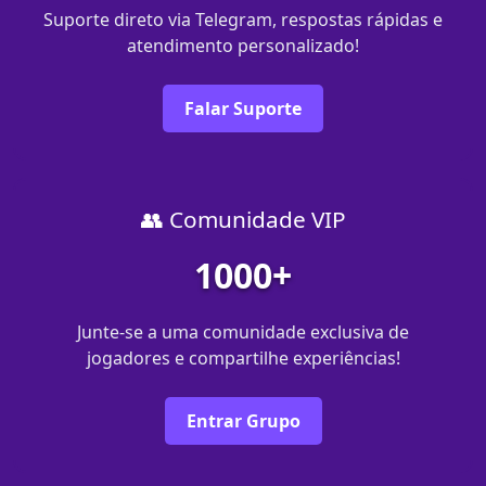
Suporte direto via Telegram, respostas rápidas e
atendimento personalizado!
Falar Suporte
👥 Comunidade VIP
1000+
Junte-se a uma comunidade exclusiva de
jogadores e compartilhe experiências!
Entrar Grupo