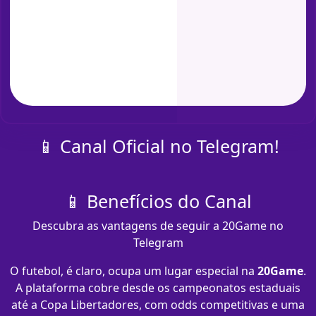
📱 Canal Oficial no Telegram!
📱 Benefícios do Canal
Descubra as vantagens de seguir a 20Game no
Telegram
O futebol, é claro, ocupa um lugar especial na
20Game
.
A plataforma cobre desde os campeonatos estaduais
até a Copa Libertadores, com odds competitivas e uma