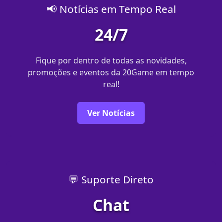
📢 Notícias em Tempo Real
24/7
Fique por dentro de todas as novidades,
promoções e eventos da 20Game em tempo
real!
Ver Notícias
💬 Suporte Direto
Chat