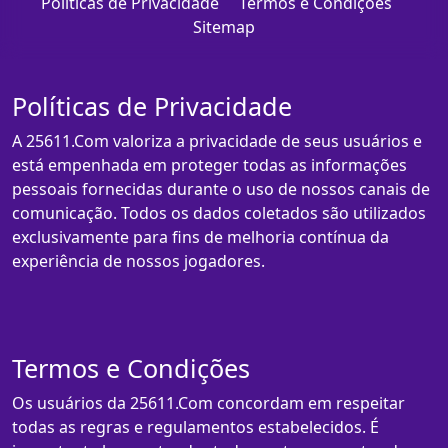
Políticas de Privacidade
Termos e Condições
Sitemap
Políticas de Privacidade
A 25611.Com valoriza a privacidade de seus usuários e
está empenhada em proteger todas as informações
pessoais fornecidas durante o uso de nossos canais de
comunicação. Todos os dados coletados são utilizados
exclusivamente para fins de melhoria contínua da
experiência de nossos jogadores.
Termos e Condições
Os usuários da 25611.Com concordam em respeitar
todas as regras e regulamentos estabelecidos. É