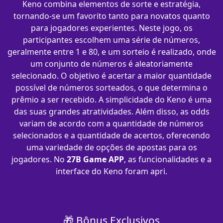
Keno combina elementos de sorte e estratégia,
tornando-se um favorito tanto para novatos quanto
para jogadores experientes. Neste jogo, os
participantes escolhem uma série de números,
geralmente entre 1 e 80, e um sorteio é realizado, onde
um conjunto de números é aleatoriamente
selecionado. O objetivo é acertar a maior quantidade
possível de números sorteados, o que determina o
prêmio a ser recebido. A simplicidade do Keno é uma
das suas grandes atratividades. Além disso, as odds
variam de acordo com a quantidade de números
selecionados e a quantidade de acertos, oferecendo
uma variedade de opções de apostas para os
jogadores. No
27B Game APP
, as funcionalidades e a
interface do Keno foram apri.
🎁 Bônus Exclusivos