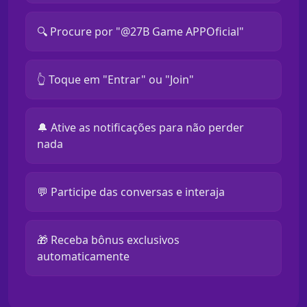
🔍 Procure por "@27B Game APPOficial"
👆 Toque em "Entrar" ou "Join"
🔔 Ative as notificações para não perder
nada
💬 Participe das conversas e interaja
🎁 Receba bônus exclusivos
automaticamente