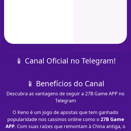
📱 Canal Oficial no Telegram!
📱 Benefícios do Canal
Descubra as vantagens de seguir a 27B Game APP no
Telegram
O Keno é um jogo de apostas que tem ganhado
popularidade nos cassinos online como o
27B Game
APP
. Com suas raízes que remontam à China antiga, o