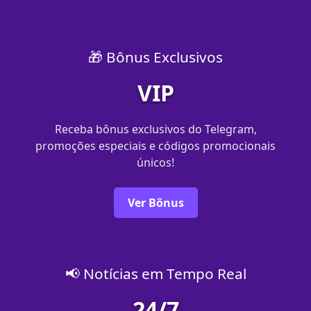
🎁 Bônus Exclusivos
VIP
Receba bônus exclusivos do Telegram,
promoções especiais e códigos promocionais
únicos!
Ver Bônus
📢 Notícias em Tempo Real
24/7