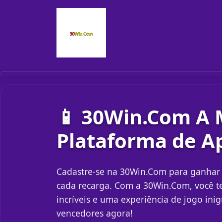
📱 30Win.Com A 
Plataforma de A
Cadastre-se na 30Win.Com para ganhar
cada recarga. Com a 30Win.Com, você 
incríveis e uma experiência de jogo inig
vencedores agora!