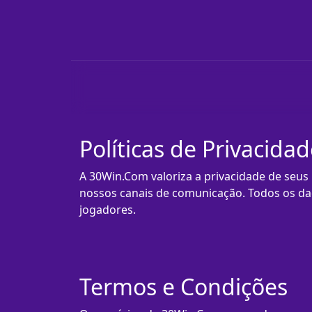
Políticas de Privacida
A 30Win.Com valoriza a privacidade de seu
nossos canais de comunicação. Todos os dad
jogadores.
Termos e Condições