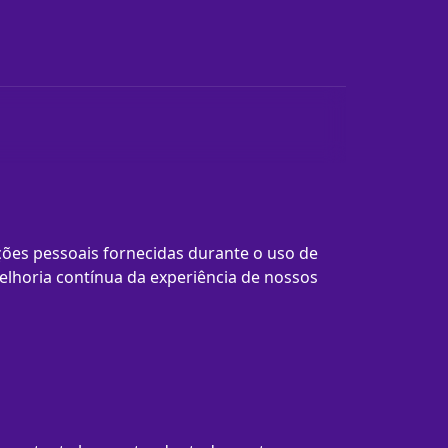
ões pessoais fornecidas durante o uso de
elhoria contínua da experiência de nossos