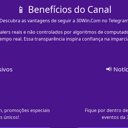
📱 Benefícios do Canal
Descubra as vantagens de seguir a 30Win.Com no Telegra
alers reais e não controlados por algoritmos de computad
empo real. Essa transparência inspira confiança na imparci
sivos
📢 Notí
m, promoções especiais
Fique por dentro d
s únicos!
eventos da 