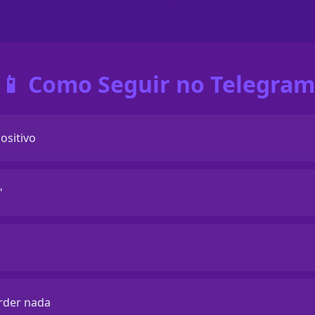
📱 Como Seguir no Telegram
ositivo
"
erder nada