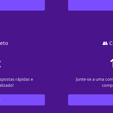
reto
👥 
t
espostas rápidas e
Junte-se a uma com
lizado!
compa
e