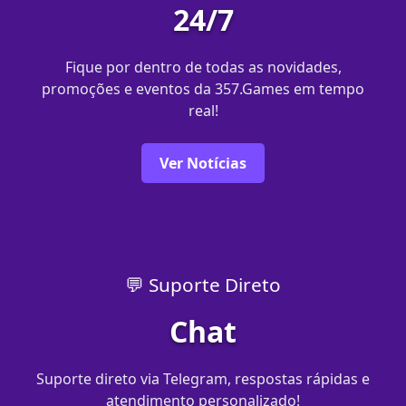
24/7
Fique por dentro de todas as novidades,
promoções e eventos da 357.Games em tempo
real!
Ver Notícias
💬 Suporte Direto
Chat
Suporte direto via Telegram, respostas rápidas e
atendimento personalizado!