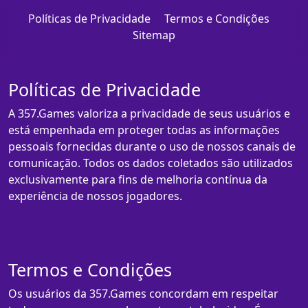
Políticas de Privacidade
Termos e Condições
Sitemap
Políticas de Privacidade
A 357.Games valoriza a privacidade de seus usuários e
está empenhada em proteger todas as informações
pessoais fornecidas durante o uso de nossos canais de
comunicação. Todos os dados coletados são utilizados
exclusivamente para fins de melhoria contínua da
experiência de nossos jogadores.
Termos e Condições
Os usuários da 357.Games concordam em respeitar