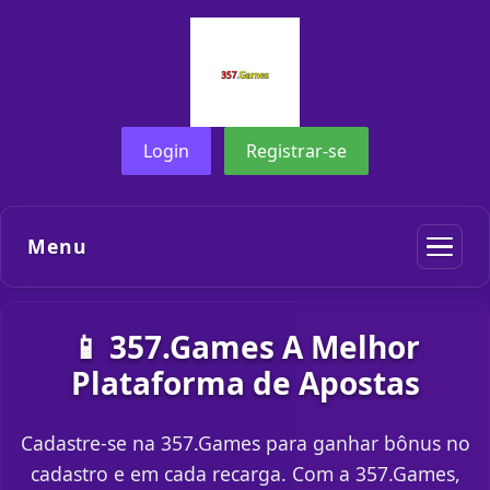
Login
Registrar-se
Menu
📱 357.Games A Melhor
Plataforma de Apostas
Cadastre-se na 357.Games para ganhar bônus no
cadastro e em cada recarga. Com a 357.Games,