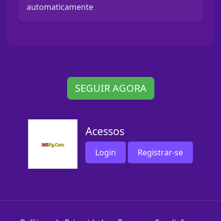
automaticamente
SEGUIR AGORA
Acessos
Login
Registrar-se