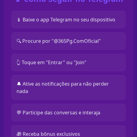
📱 Baixe o app Telegram no seu dispositivo
🔍 Procure por "@365Pg.ComOficial"
👆 Toque em "Entrar" ou "Join"
🔔 Ative as notificações para não perder
nada
💬 Participe das conversas e interaja
🎁 Receba bônus exclusivos