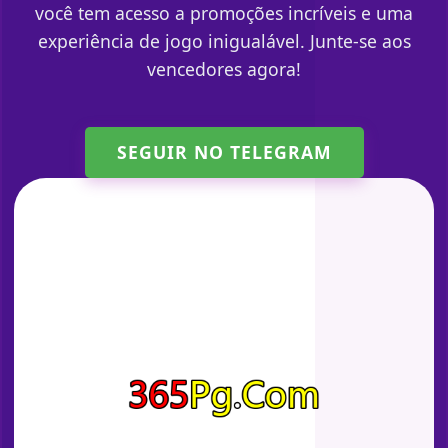
você tem acesso a promoções incríveis e uma
experiência de jogo inigualável. Junte-se aos
vencedores agora!
SEGUIR NO TELEGRAM