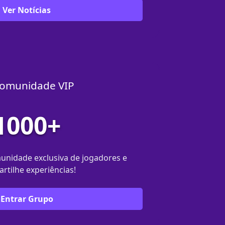
Ver Notícias
Comunidade VIP
1000+
unidade exclusiva de jogadores e
rtilhe experiências!
Entrar Grupo