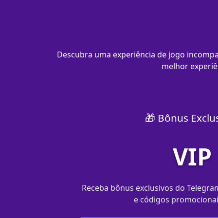
Descubra uma experiência de jogo incompar
melhor experiê
🎁 Bônus Exclu
VIP
Receba bônus exclusivos do Telegra
e códigos promocionai