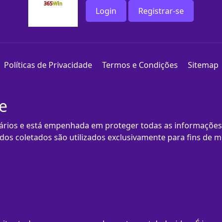
Login
Registrar-se
Políticas de Privacidade
Termos e Condições
Sitemap
de
uários e está empenhada em proteger todas as informações
os coletados são utilizados exclusivamente para fins de m