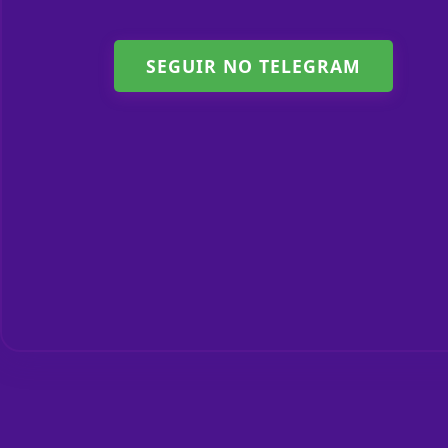
SEGUIR NO TELEGRAM