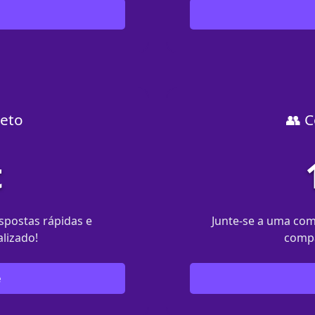
reto
👥 
t
espostas rápidas e
Junte-se a uma com
lizado!
compa
e