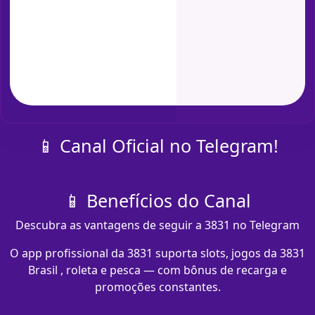
📱 Canal Oficial no Telegram!
📱 Benefícios do Canal
Descubra as vantagens de seguir a 3831 no Telegram
O app profissional da 3831 suporta slots, jogos da 3831
Brasil , roleta e pesca — com bônus de recarga e
promoções constantes.