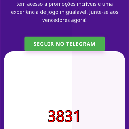
tem acesso a promoções incríveis e uma
experiência de jogo inigualável. Junte-se aos
vencedores agora!
SEGUIR NO TELEGRAM