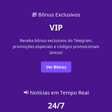
🎁 Bônus Exclusivos
VIP
Receba bônus exclusivos do Telegram,
promoções especiais e códigos promocionais
únicos!
Ver Bônus
📢 Notícias em Tempo Real
24/7