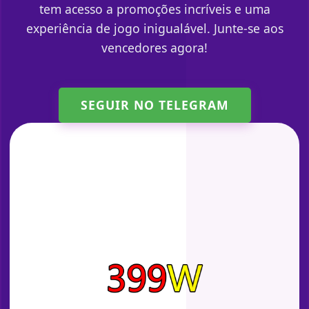
tem acesso a promoções incríveis e uma
experiência de jogo inigualável. Junte-se aos
vencedores agora!
SEGUIR NO TELEGRAM