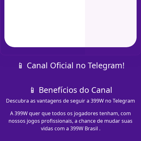
📱 Canal Oficial no Telegram!
📱 Benefícios do Canal
Descubra as vantagens de seguir a 399W no Telegram
A 399W quer que todos os jogadores tenham, com
nossos jogos profissionais, a chance de mudar suas
vidas com a 399W Brasil .