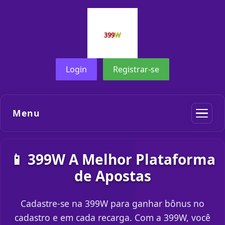
Login
Registrar-se
Menu
📱 399W A Melhor Plataforma
de Apostas
Cadastre-se na 399W para ganhar bônus no
cadastro e em cada recarga. Com a 399W, você