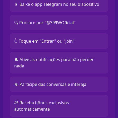
📱 Baixe o app Telegram no seu dispositivo
🔍 Procure por "@399WOficial"
👆 Toque em "Entrar" ou "Join"
🔔 Ative as notificações para não perder
nada
💬 Participe das conversas e interaja
🎁 Receba bônus exclusivos
automaticamente