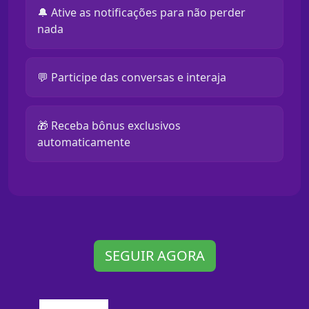
🔔 Ative as notificações para não perder
nada
💬 Participe das conversas e interaja
🎁 Receba bônus exclusivos
automaticamente
SEGUIR AGORA