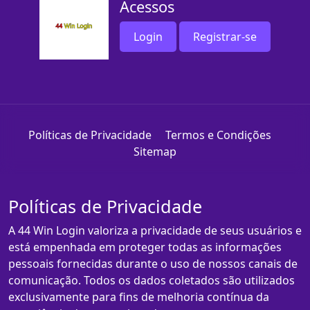
Acessos
Login
Registrar-se
Políticas de Privacidade
Termos e Condições
Sitemap
Políticas de Privacidade
A 44 Win Login valoriza a privacidade de seus usuários e
está empenhada em proteger todas as informações
pessoais fornecidas durante o uso de nossos canais de
comunicação. Todos os dados coletados são utilizados
exclusivamente para fins de melhoria contínua da