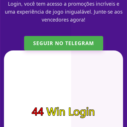
Login, você tem acesso a promoções incríveis e
uma experiência de jogo inigualável. Junte-se aos
vencedores agora!
SEGUIR NO TELEGRAM