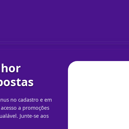
lhor
postas
ônus no cadastro e em
m acesso a promoções
ualável. Junte-se aos