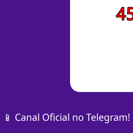
📱 Canal Oficial no Telegram!