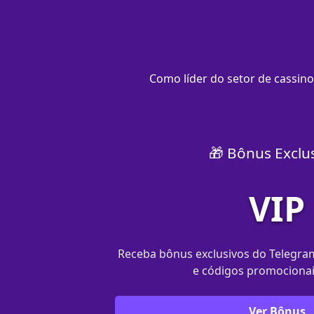
Como líder do setor de cassinos
🎁 Bônus Exclu
VIP
Receba bônus exclusivos do Telegra
e códigos promocionai
Ver Bônus