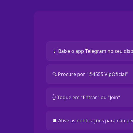
📱 Baixe o app Telegram no seu disp
🔍 Procure por "@4555 VipOficial"
👆 Toque em "Entrar" ou "Join"
🔔 Ative as notificações para não p