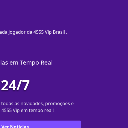
ada jogador da 4555 Vip Brasil .
cias em Tempo Real
24/7
e todas as novidades, promoções e
 4555 Vip em tempo real!
Ver Notícias