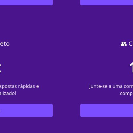
reto
👥 
t
espostas rápidas e
Junte-se a uma com
lizado!
compa
e