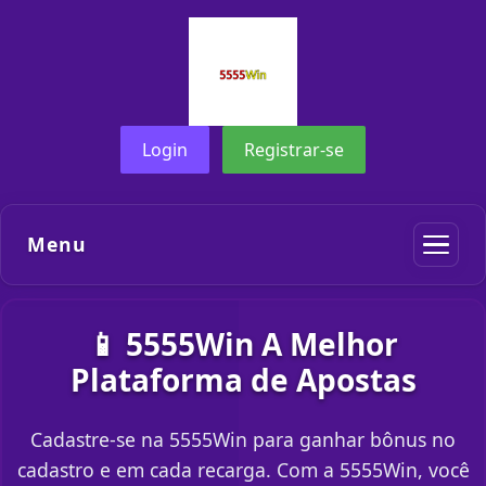
Login
Registrar-se
Menu
📱 5555Win A Melhor
Plataforma de Apostas
Cadastre-se na 5555Win para ganhar bônus no
cadastro e em cada recarga. Com a 5555Win, você