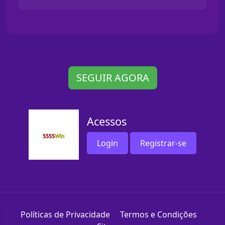
SEGUIR AGORA
Acessos
Login
Registrar-se
Políticas de Privacidade
Termos e Condições