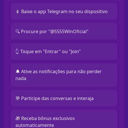
📱 Baixe o app Telegram no seu dispositivo
🔍 Procure por "@5555WinOficial"
👆 Toque em "Entrar" ou "Join"
🔔 Ative as notificações para não perder
nada
💬 Participe das conversas e interaja
🎁 Receba bônus exclusivos
automaticamente