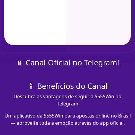
📱 Canal Oficial no Telegram!
📱 Benefícios do Canal
Descubra as vantagens de seguir a 5555Win no
Telegram
Um aplicativo da 5555Win para apostas online no Brasil
— aproveite toda a emoção através do app oficial.