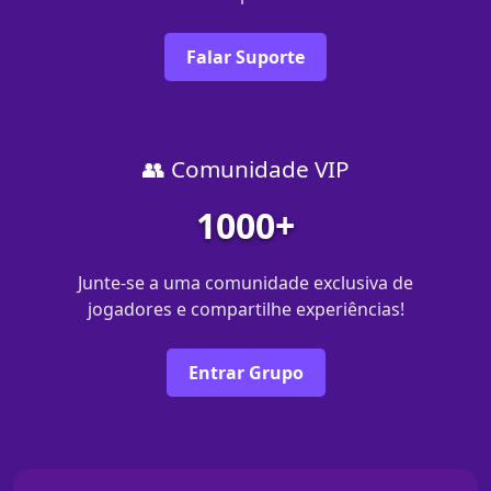
Falar Suporte
👥 Comunidade VIP
1000+
Junte-se a uma comunidade exclusiva de
jogadores e compartilhe experiências!
Entrar Grupo