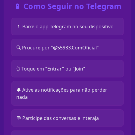
📱 Como Seguir no Telegram
📱 Baixe o app Telegram no seu dispositivo
🔍 Procure por "@55933.ComOficial"
👆 Toque em "Entrar" ou "Join"
🔔 Ative as notificações para não perder
nada
💬 Participe das conversas e interaja