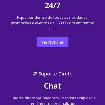
24/7
Fique por dentro de todas as novidades,
promoções e eventos da 55933.Com em tempo
real!
Ver Notícias
💬 Suporte Direto
Chat
Suporte direto via Telegram, respostas rápidas e
atendimento personalizado!