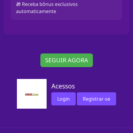
🎁 Receba bônus exclusivos
automaticamente
SEGUIR AGORA
Acessos
Login
Registrar-se