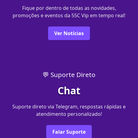
Fique por dentro de todas as novidades,
promoções e eventos da 55C Vip em tempo real!
Ver Notícias
💬 Suporte Direto
Chat
Suporte direto via Telegram, respostas rápidas e
atendimento personalizado!
Falar Suporte