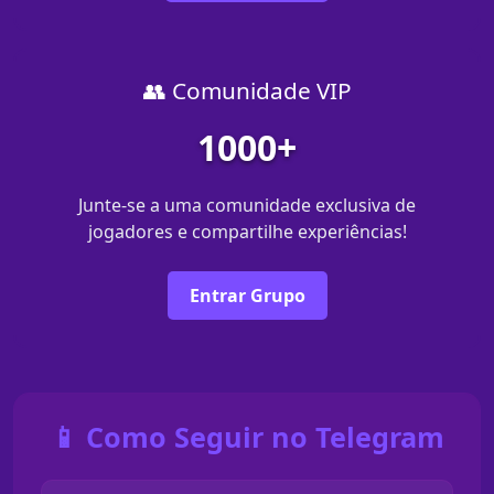
👥 Comunidade VIP
1000+
Junte-se a uma comunidade exclusiva de
jogadores e compartilhe experiências!
Entrar Grupo
📱 Como Seguir no Telegram