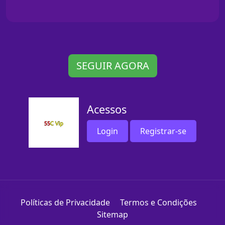
SEGUIR AGORA
Acessos
Login
Registrar-se
Políticas de Privacidade
Termos e Condições
Sitemap