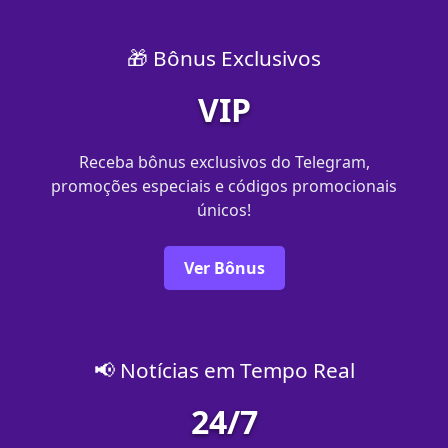
🎁 Bônus Exclusivos
VIP
Receba bônus exclusivos do Telegram,
promoções especiais e códigos promocionais
únicos!
Ver Bônus
📢 Notícias em Tempo Real
24/7