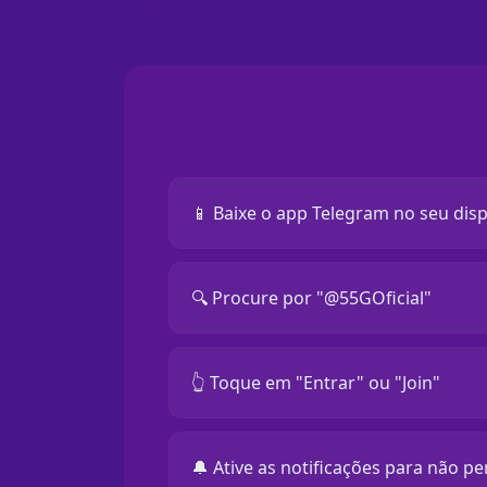
📱 Baixe o app Telegram no seu disp
🔍 Procure por "@55GOficial"
👆 Toque em "Entrar" ou "Join"
🔔 Ative as notificações para não p