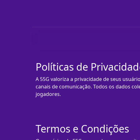
Políticas de Privacida
A 55G valoriza a privacidade de seus usuár
canais de comunicação. Todos os dados cole
jogadores.
Termos e Condições