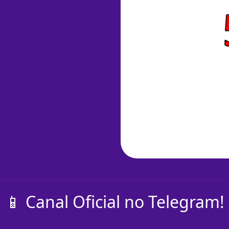
📱 Canal Oficial no Telegram!