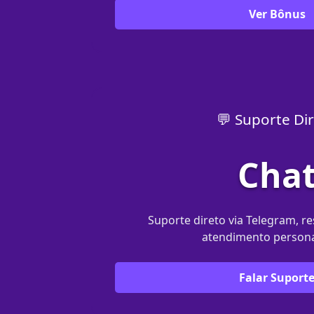
Ver Bônus
💬 Suporte Di
Cha
Suporte direto via Telegram, r
atendimento persona
Falar Suport