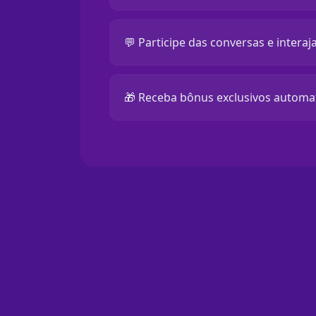
💬 Participe das conversas e interaj
🎁 Receba bônus exclusivos autom