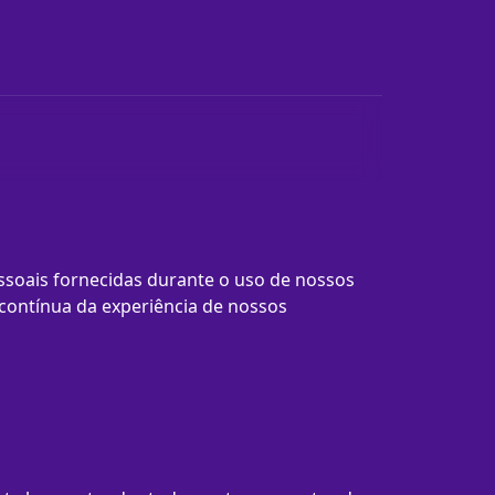
ssoais fornecidas durante o uso de nossos
 contínua da experiência de nossos