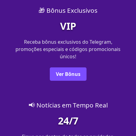
🎁 Bônus Exclusivos
VIP
Receba bônus exclusivos do Telegram,
promoções especiais e códigos promocionais
únicos!
Ver Bônus
📢 Notícias em Tempo Real
24/7