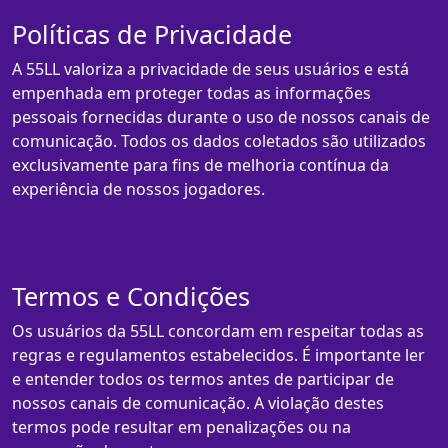
Políticas de Privacidade
A 55LL valoriza a privacidade de seus usuários e está
empenhada em proteger todas as informações
pessoais fornecidas durante o uso de nossos canais de
comunicação. Todos os dados coletados são utilizados
exclusivamente para fins de melhoria contínua da
experiência de nossos jogadores.
Termos e Condições
Os usuários da 55LL concordam em respeitar todas as
regras e regulamentos estabelecidos. É importante ler
e entender todos os termos antes de participar de
nossos canais de comunicação. A violação destes
termos pode resultar em penalizações ou na