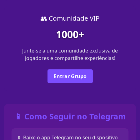
👥 Comunidade VIP
1000+
Junte-se a uma comunidade exclusiva de
jogadores e compartilhe experiências!
Entrar Grupo
📱 Como Seguir no Telegram
📱 Baixe o app Telegram no seu dispositivo