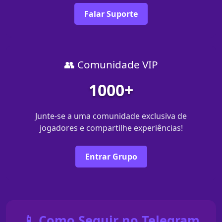
Falar Suporte
👥 Comunidade VIP
1000+
Junte-se a uma comunidade exclusiva de
jogadores e compartilhe experiências!
Entrar Grupo
📱 Como Seguir no Telegram