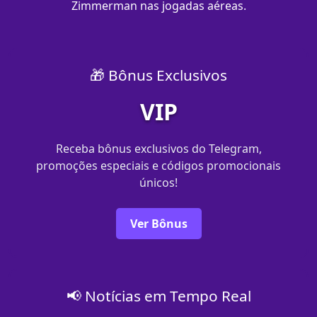
Zimmerman nas jogadas aéreas.
🎁 Bônus Exclusivos
VIP
Receba bônus exclusivos do Telegram,
promoções especiais e códigos promocionais
únicos!
Ver Bônus
📢 Notícias em Tempo Real