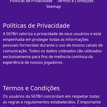
Políticas de Privacidade
Termos e Condições
Sitemap
Políticas de Privacidade
A 567Brl valoriza a privacidade de seus usuários e está
empenhada em proteger todas as informações
pessoais fornecidas durante o uso de nossos canais de
comunicação. Todos os dados coletados são utilizados
exclusivamente para fins de melhoria contínua da
experiência de nossos jogadores.
Termos e Condições
Os usuários da 567Brl concordam em respeitar todas
as regras e regulamentos estabelecidos. É importante