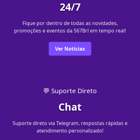
24/7
Fique por dentro de todas as novidades,
promoções e eventos da 567Brl em tempo real!
Ver Notícias
💬 Suporte Direto
Chat
Suporte direto via Telegram, respostas rápidas e
atendimento personalizado!