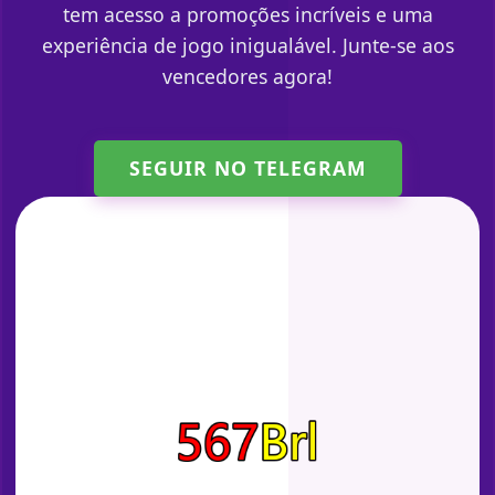
tem acesso a promoções incríveis e uma
experiência de jogo inigualável. Junte-se aos
vencedores agora!
SEGUIR NO TELEGRAM