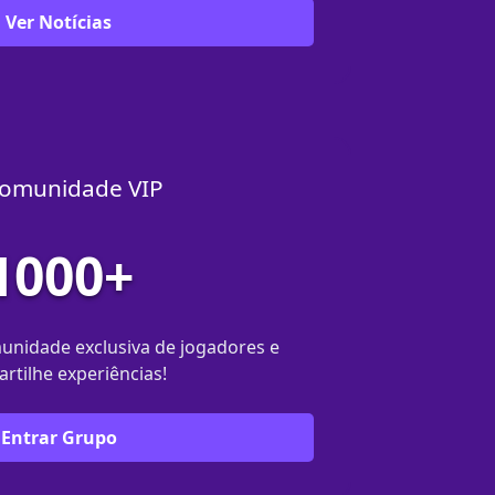
Ver Notícias
Comunidade VIP
1000+
unidade exclusiva de jogadores e
rtilhe experiências!
Entrar Grupo