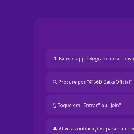
📱 Baixe o app Telegram no seu disp
🔍 Procure por "@56D BaixaOficial"
👆 Toque em "Entrar" ou "Join"
🔔 Ative as notificações para não p