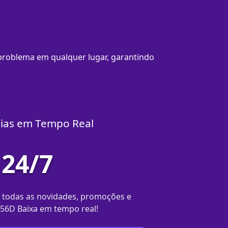
 problema em qualquer lugar, garantindo
cias em Tempo Real
24/7
e todas as novidades, promoções e
 56D Baixa em tempo real!