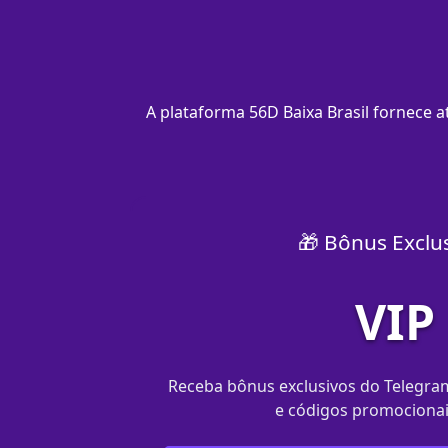
A plataforma 56D Baixa Brasil fornece 
🎁 Bônus Exclu
VIP
Receba bônus exclusivos do Telegra
e códigos promocionai