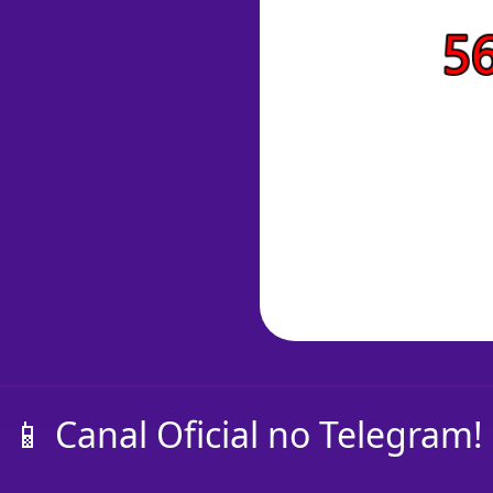
📱 Canal Oficial no Telegram!