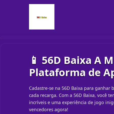
📱 56D Baixa A M
Plataforma de A
Cadastre-se na 56D Baixa para ganhar 
cada recarga. Com a 56D Baixa, você t
incríveis e uma experiência de jogo inig
vencedores agora!