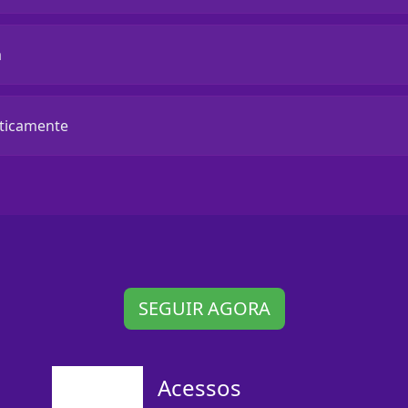
a
aticamente
SEGUIR AGORA
Acessos