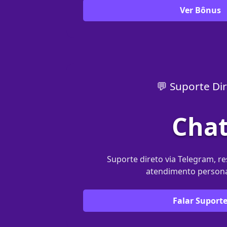
Ver Bônus
💬 Suporte Di
Cha
Suporte direto via Telegram, r
atendimento persona
Falar Suport