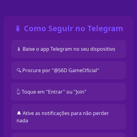
📱 Como Seguir no Telegram
📱 Baixe o app Telegram no seu dispositivo
🔍 Procure por "@56D GameOficial"
👆 Toque em "Entrar" ou "Join"
🔔 Ative as notificações para não perder
nada