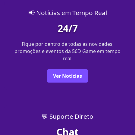
📢 Notícias em Tempo Real
24/7
Fique por dentro de todas as novidades,
promoções e eventos da 56D Game em tempo
real!
Ver Notícias
💬 Suporte Direto
Chat