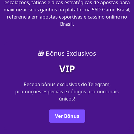
escalações, táticas e dicas estratégicas de apostas para
maximizar seus ganhos na plataforma 56D Game Brasil,
referência em apostas esportivas e cassino online no
Brasil.
🎁 Bônus Exclusivos
VIP
Receba bônus exclusivos do Telegram,
promoções especiais e códigos promocionais
únicos!
Ver Bônus