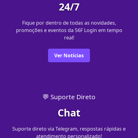
24/7
Fique por dentro de todas as novidades,
promoções e eventos da 56F Login em tempo
real!
Ver Notícias
💬 Suporte Direto
Chat
Suporte direto via Telegram, respostas rápidas e
atendimento personalizado!