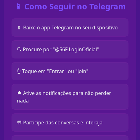
📱 Como Seguir no Telegram
📱 Baixe o app Telegram no seu dispositivo
🔍 Procure por "@56F LoginOficial"
👆 Toque em "Entrar" ou "Join"
🔔 Ative as notificações para não perder
nada
💬 Participe das conversas e interaja