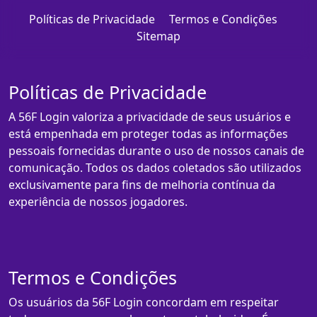
Políticas de Privacidade
Termos e Condições
Sitemap
Políticas de Privacidade
A 56F Login valoriza a privacidade de seus usuários e
está empenhada em proteger todas as informações
pessoais fornecidas durante o uso de nossos canais de
comunicação. Todos os dados coletados são utilizados
exclusivamente para fins de melhoria contínua da
experiência de nossos jogadores.
Termos e Condições
Os usuários da 56F Login concordam em respeitar