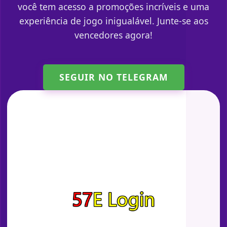
você tem acesso a promoções incríveis e uma
experiência de jogo inigualável. Junte-se aos
vencedores agora!
SEGUIR NO TELEGRAM