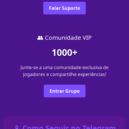
Falar Suporte
👥 Comunidade VIP
1000+
Junte-se a uma comunidade exclusiva de
jogadores e compartilhe experiências!
Entrar Grupo
📱 Como Seguir no Telegram