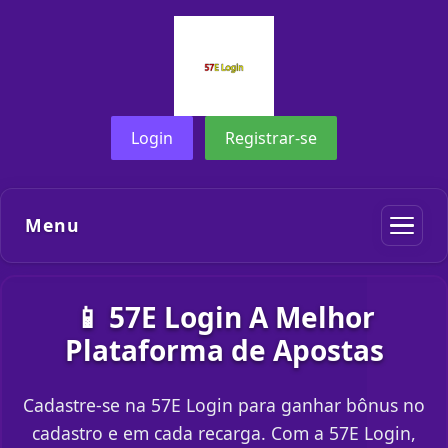
Login
Registrar-se
Menu
📱 57E Login A Melhor
Plataforma de Apostas
Cadastre-se na 57E Login para ganhar bônus no
cadastro e em cada recarga. Com a 57E Login,