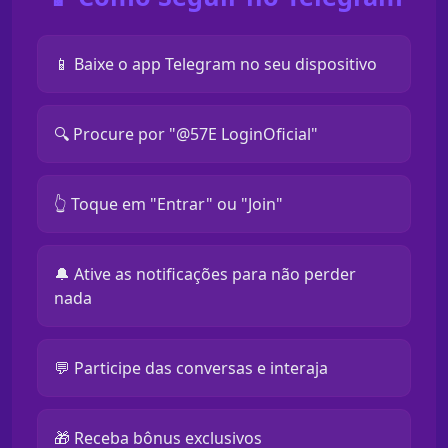
📱 Baixe o app Telegram no seu dispositivo
🔍 Procure por "@57E LoginOficial"
👆 Toque em "Entrar" ou "Join"
🔔 Ative as notificações para não perder
nada
💬 Participe das conversas e interaja
🎁 Receba bônus exclusivos