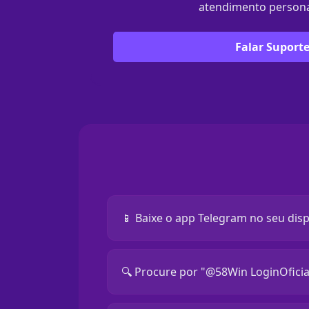
atendimento persona
Falar Suport
📱 Baixe o app Telegram no seu disp
🔍 Procure por "@58Win LoginOficia