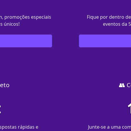
m, promoções especiais
Fique por dentro d
s únicos!
eventos da 
reto
👥 
t
espostas rápidas e
Junte-se a uma com