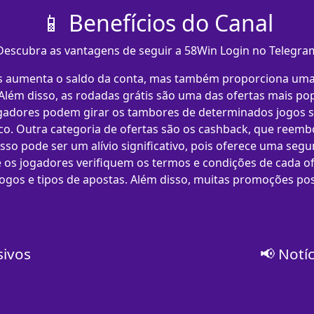
📱 Benefícios do Canal
Descubra as vantagens de seguir a 58Win Login no Telegra
as aumenta o saldo da conta, mas também proporciona uma 
 Além disso, as rodadas grátis são uma das ofertas mais pop
gadores podem girar os tambores de determinados jogos s
co. Outra categoria de ofertas são os cashback, que ree
so pode ser um alívio significativo, pois oferece uma seg
 os jogadores verifiquem os termos e condições de cada o
jogos e tipos de apostas. Além disso, muitas promoções p
sivos
📢 Notí