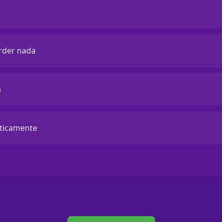
erder nada
a
aticamente