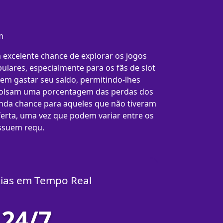
m
excelente chance de explorar os jogos
ulares, especialmente para os fãs de slot
em gastar seu saldo, permitindo-lhes
mbolsam uma porcentagem das perdas dos
unda chance para aqueles que não tiveram
ferta, uma vez que podem variar entre os
ossuem requ.
cias em Tempo Real
24/7