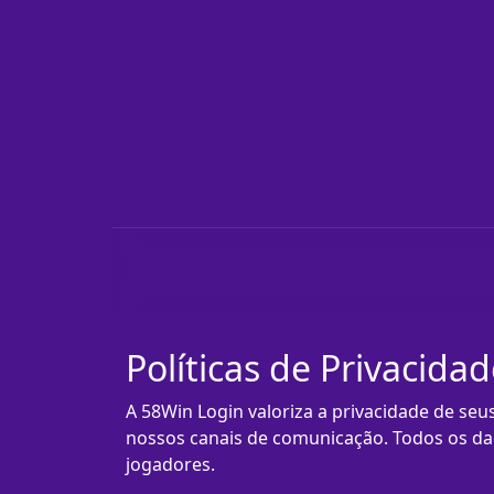
Políticas de Privacida
A 58Win Login valoriza a privacidade de se
nossos canais de comunicação. Todos os dad
jogadores.