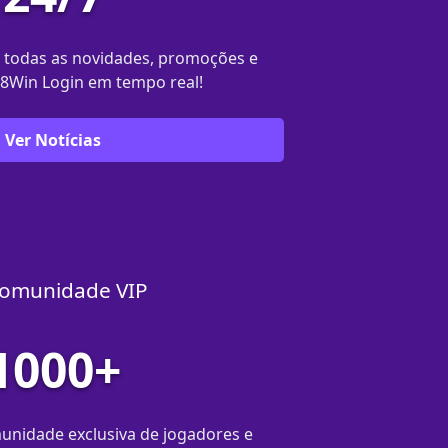
e todas as novidades, promoções e
58Win Login em tempo real!
Ver Notícias
Comunidade VIP
1000+
unidade exclusiva de jogadores e