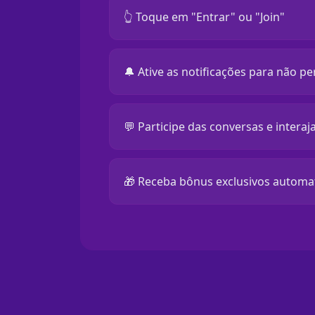
👆 Toque em "Entrar" ou "Join"
🔔 Ative as notificações para não p
💬 Participe das conversas e interaj
🎁 Receba bônus exclusivos autom