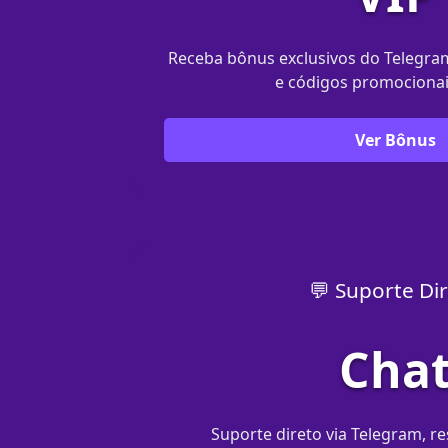
Receba bônus exclusivos do Telegra
e códigos promocionai
Ver Bônus
💬 Suporte Di
Cha
Suporte direto via Telegram, r