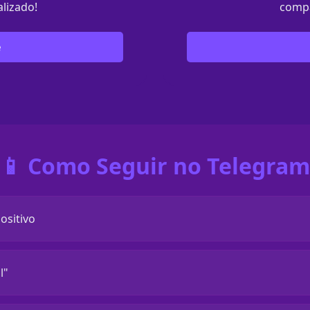
lizado!
compa
e
📱 Como Seguir no Telegram
ositivo
l"