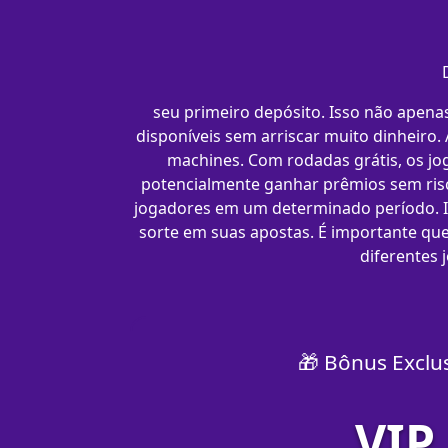
seu primeiro depósito. Isso não apen
disponíveis sem arriscar muito dinheiro.
machines. Com rodadas grátis, os jo
potencialmente ganhar prêmios sem ris
jogadores em um determinado período. Is
sorte em suas apostas. É importante que
diferentes 
🎁 Bônus Exclu
VIP