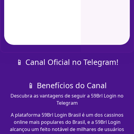
📱 Canal Oficial no Telegram!
📱 Benefícios do Canal
Descubra as vantagens de seguir a 59Brl Login no
Telegram
A plataforma 59Brl Login Brasil é um dos cassinos
online mais populares do Brasil, e a 59Brl Login
alcançou um feito notável de milhares de usuários