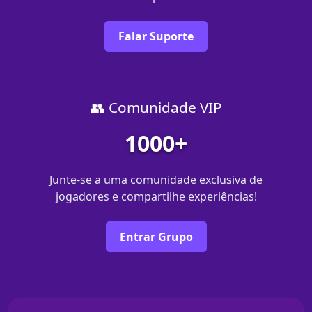
Falar Suporte
👥 Comunidade VIP
1000+
Junte-se a uma comunidade exclusiva de
jogadores e compartilhe experiências!
Entrar Grupo