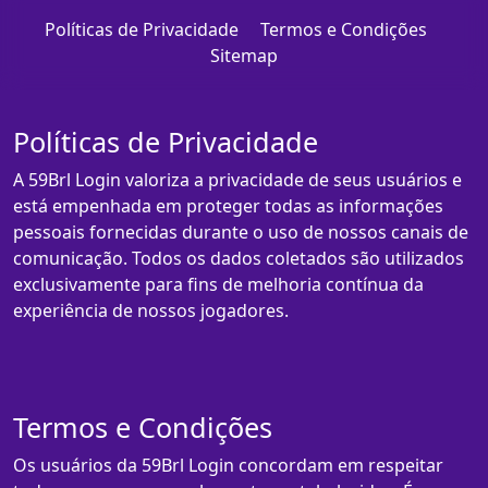
Políticas de Privacidade
Termos e Condições
Sitemap
Políticas de Privacidade
A 59Brl Login valoriza a privacidade de seus usuários e
está empenhada em proteger todas as informações
pessoais fornecidas durante o uso de nossos canais de
comunicação. Todos os dados coletados são utilizados
exclusivamente para fins de melhoria contínua da
experiência de nossos jogadores.
Termos e Condições
Os usuários da 59Brl Login concordam em respeitar