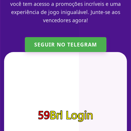
você tem acesso a promoções incríveis e uma
experiência de jogo inigualável. Junte-se aos
vencedores agora!
SEGUIR NO TELEGRAM