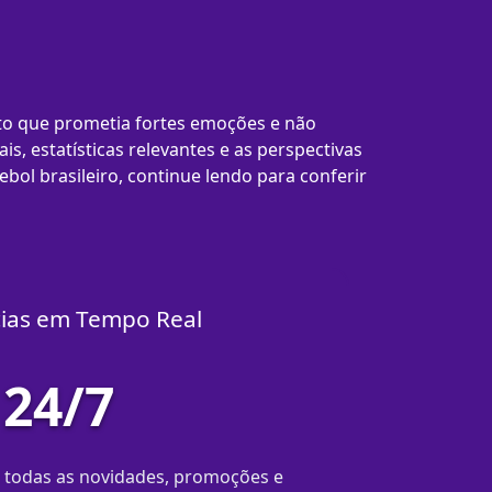
to que prometia fortes emoções e não
s, estatísticas relevantes e as perspectivas
ol brasileiro, continue lendo para conferir
cias em Tempo Real
24/7
e todas as novidades, promoções e