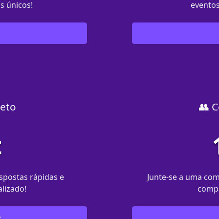
s únicos!
eventos
reto
👥 
t
espostas rápidas e
Junte-se a uma com
lizado!
compa
e