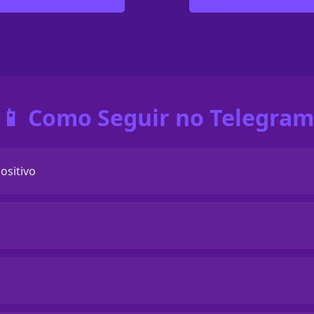
📱 Como Seguir no Telegram
ositivo