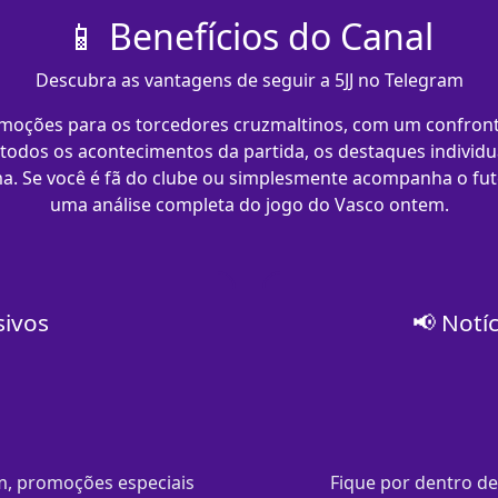
📱 Benefícios do Canal
Descubra as vantagens de seguir a 5JJ no Telegram
moções para os torcedores cruzmaltinos, com um confron
odos os acontecimentos da partida, os destaques individuai
. Se você é fã do clube ou simplesmente acompanha o futeb
uma análise completa do jogo do Vasco ontem.
sivos
📢 Notí
m, promoções especiais
Fique por dentro d