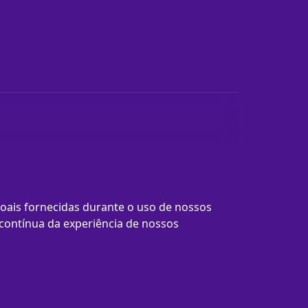
soais fornecidas durante o uso de nossos
 contínua da experiência de nossos