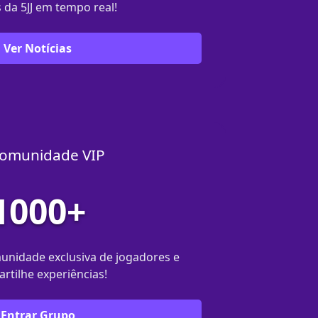
 da 5JJ em tempo real!
Ver Notícias
Comunidade VIP
1000+
unidade exclusiva de jogadores e
rtilhe experiências!
Entrar Grupo