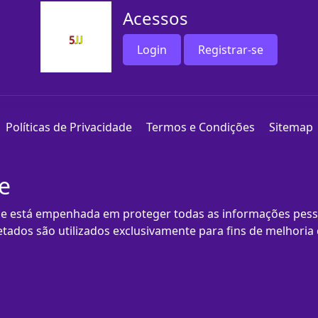
Acessos
Login
Registrar-se
Políticas de Privacidade
Termos e Condições
Sitemap
de
ios e está empenhada em proteger todas as informações pes
tados são utilizados exclusivamente para fins de melhoria