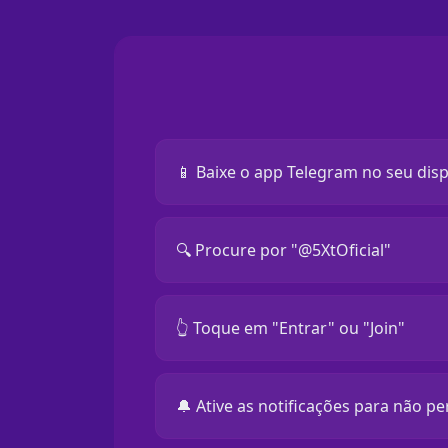
📱 Baixe o app Telegram no seu disp
🔍 Procure por "@5XtOficial"
👆 Toque em "Entrar" ou "Join"
🔔 Ative as notificações para não p