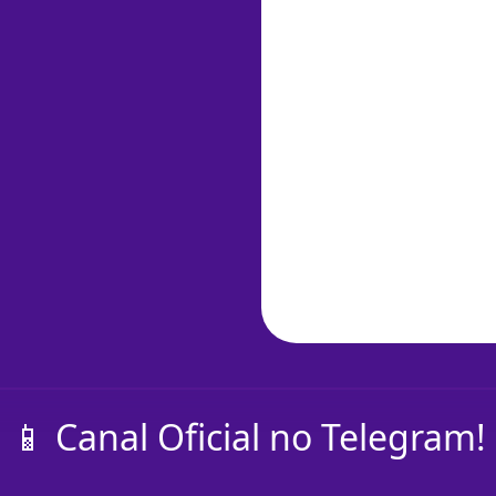
📱 Canal Oficial no Telegram!