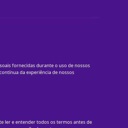
soais fornecidas durante o uso de nossos
 contínua da experiência de nossos
e ler e entender todos os termos antes de