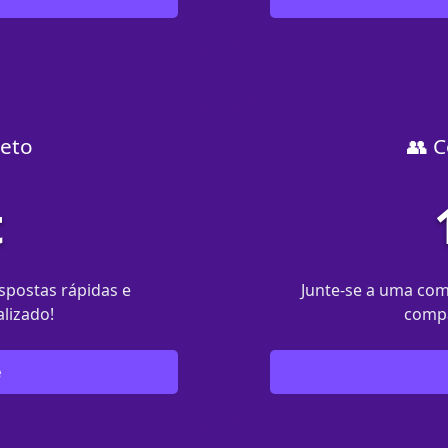
reto
👥 
t
espostas rápidas e
Junte-se a uma com
lizado!
compa
e