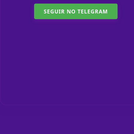
SEGUIR NO TELEGRAM