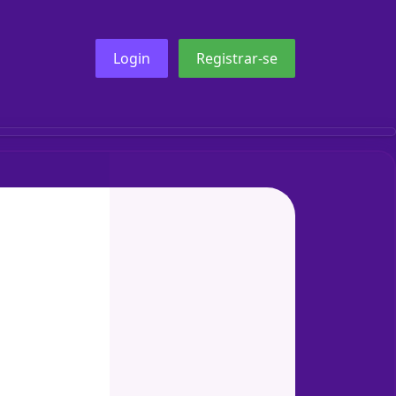
Login
Registrar-se