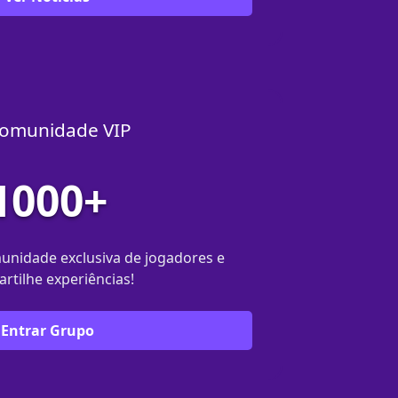
Comunidade VIP
1000+
unidade exclusiva de jogadores e
rtilhe experiências!
Entrar Grupo