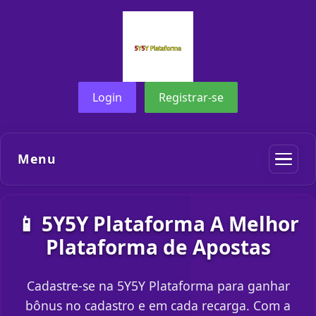
Login
Registrar-se
Menu
📱 5Y5Y Plataforma A Melhor
Plataforma de Apostas
Cadastre-se na 5Y5Y Plataforma para ganhar
bônus no cadastro e em cada recarga. Com a