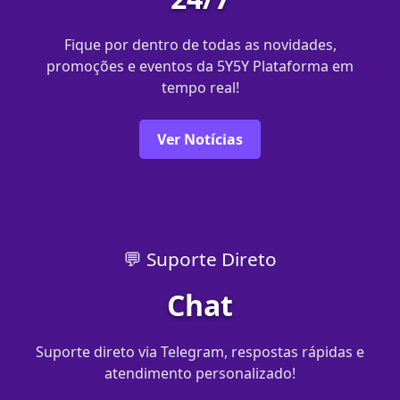
Fique por dentro de todas as novidades,
promoções e eventos da 5Y5Y Plataforma em
tempo real!
Ver Notícias
💬 Suporte Direto
Chat
Suporte direto via Telegram, respostas rápidas e
atendimento personalizado!