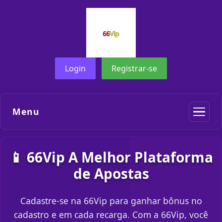
Login
Registrar-se
Menu
📱 66Vip A Melhor Plataforma
de Apostas
Cadastre-se na 66Vip para ganhar bônus no
cadastro e em cada recarga. Com a 66Vip, você