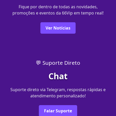
Fique por dentro de todas as novidades,
promoções e eventos da 66Vip em tempo real!
Ver Notícias
💬 Suporte Direto
Chat
Suporte direto via Telegram, respostas rápidas e
atendimento personalizado!
Falar Suporte