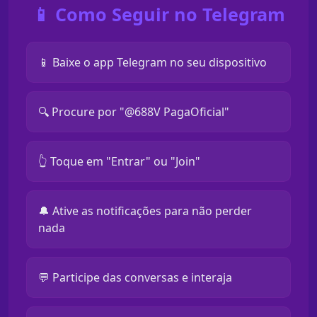
📱 Como Seguir no Telegram
📱 Baixe o app Telegram no seu dispositivo
🔍 Procure por "@688V PagaOficial"
👆 Toque em "Entrar" ou "Join"
🔔 Ative as notificações para não perder
nada
💬 Participe das conversas e interaja