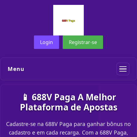
Login
Registrar-se
Menu
📱 688V Paga A Melhor
Plataforma de Apostas
Cadastre-se na 688V Paga para ganhar bônus no
cadastro e em cada recarga. Com a 688V Paga,