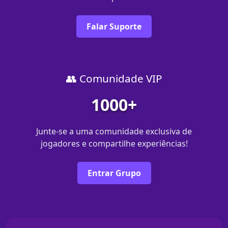
Falar Suporte
👥 Comunidade VIP
1000+
Junte-se a uma comunidade exclusiva de
jogadores e compartilhe experiências!
Entrar Grupo