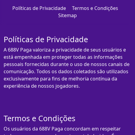
Políticas de Privacidade
Termos e Condições
Sitemap
Políticas de Privacidade
A 688V Paga valoriza a privacidade de seus usuários e
está empenhada em proteger todas as informações
pessoais fornecidas durante o uso de nossos canais de
comunicação. Todos os dados coletados são utilizados
exclusivamente para fins de melhoria contínua da
experiência de nossos jogadores.
Termos e Condições
Os usuários da 688V Paga concordam em respeitar