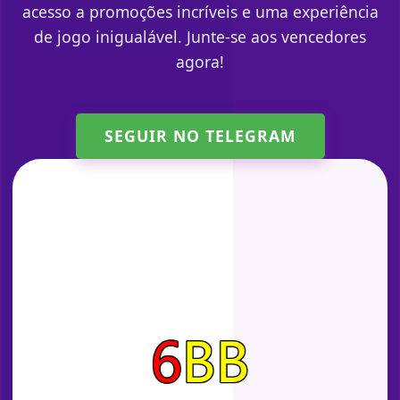
acesso a promoções incríveis e uma experiência
de jogo inigualável. Junte-se aos vencedores
agora!
SEGUIR NO TELEGRAM