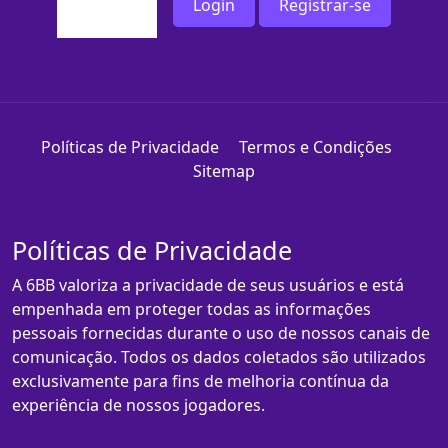
Login
Registrar-se
Políticas de Privacidade
Termos e Condições
Sitemap
Políticas de Privacidade
A 6BB valoriza a privacidade de seus usuários e está
empenhada em proteger todas as informações
pessoais fornecidas durante o uso de nossos canais de
comunicação. Todos os dados coletados são utilizados
exclusivamente para fins de melhoria contínua da
experiência de nossos jogadores.