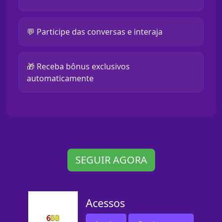
💬 Participe das conversas e interaja
🎁 Receba bônus exclusivos
automaticamente
SEGUIR AGORA
Acessos