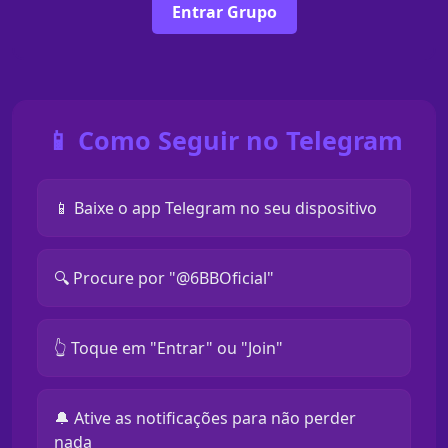
Entrar Grupo
📱 Como Seguir no Telegram
📱 Baixe o app Telegram no seu dispositivo
🔍 Procure por "@6BBOficial"
👆 Toque em "Entrar" ou "Join"
🔔 Ative as notificações para não perder
nada