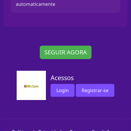
automaticamente
SEGUIR AGORA
Acessos
Login
Registrar-se