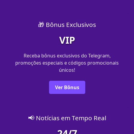
🎁 Bônus Exclusivos
VIP
Receba bônus exclusivos do Telegram,
promoções especiais e códigos promocionais
únicos!
Ver Bônus
📢 Notícias em Tempo Real
24/7