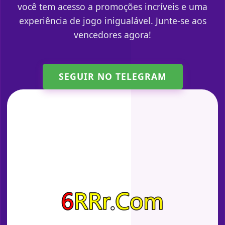
você tem acesso a promoções incríveis e uma
experiência de jogo inigualável. Junte-se aos
vencedores agora!
SEGUIR NO TELEGRAM