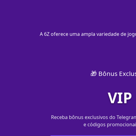
A 6Z oferece uma ampla variedade de jogos
🎁 Bônus Exclu
VIP
Receba bônus exclusivos do Telegra
e códigos promocionai