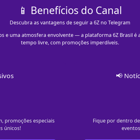
📱 Benefícios do Canal
Descubra as vantagens de seguir a 6Z no Telegram
 e uma atmosfera envolvente — a plataforma 6Z Brasil é a e
tempo livre, com promoções imperdíveis.
sivos
📢 Notí
m, promoções especiais
Fique por dentro d
s únicos!
eventos