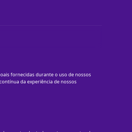
soais fornecidas durante o uso de nossos
 contínua da experiência de nossos