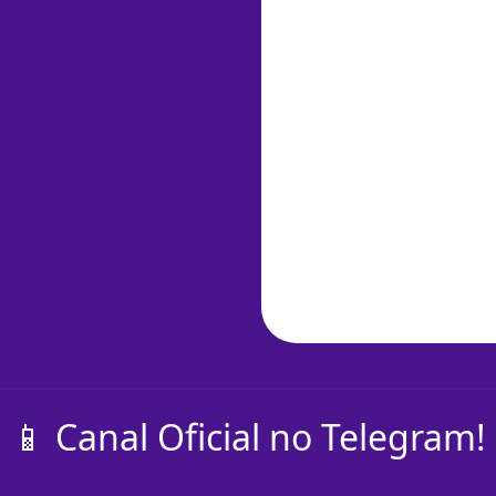
📱 Canal Oficial no Telegram!