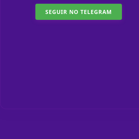
SEGUIR NO TELEGRAM