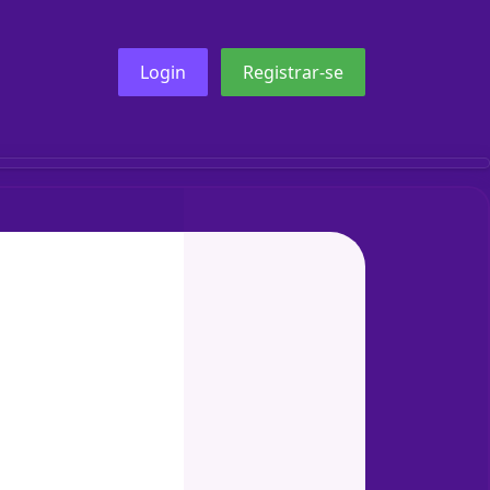
Login
Registrar-se