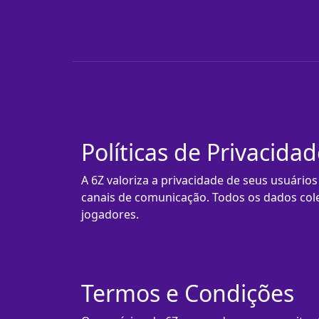
Políticas de Privacida
A 6Z valoriza a privacidade de seus usuári
canais de comunicação. Todos os dados cole
jogadores.
Termos e Condições