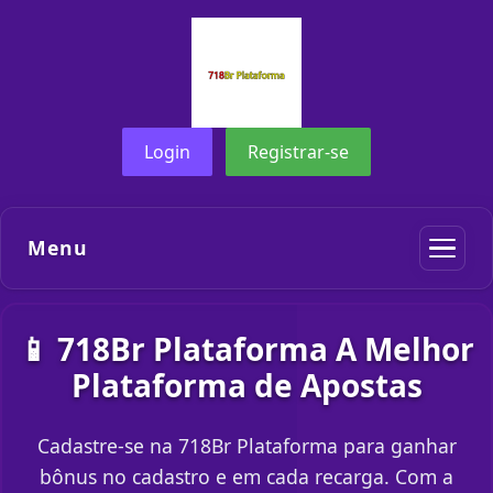
Login
Registrar-se
Menu
📱 718Br Plataforma A Melhor
Plataforma de Apostas
Cadastre-se na 718Br Plataforma para ganhar
bônus no cadastro e em cada recarga. Com a