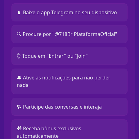
📱 Baixe o app Telegram no seu dispositivo
🔍 Procure por "@718Br PlataformaOficial"
👆 Toque em "Entrar" ou "Join"
🔔 Ative as notificações para não perder
nada
💬 Participe das conversas e interaja
🎁 Receba bônus exclusivos
automaticamente