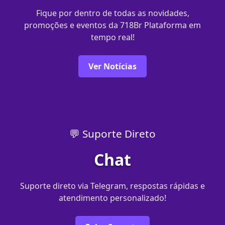
Fique por dentro de todas as novidades,
promoções e eventos da 718Br Plataforma em
tempo real!
Ver Notícias
💬 Suporte Direto
Chat
Suporte direto via Telegram, respostas rápidas e
atendimento personalizado!