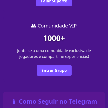
Falar Suporte
👥 Comunidade VIP
1000+
Junte-se a uma comunidade exclusiva de
jogadores e compartilhe experiências!
Entrar Grupo
📱 Como Seguir no Telegram