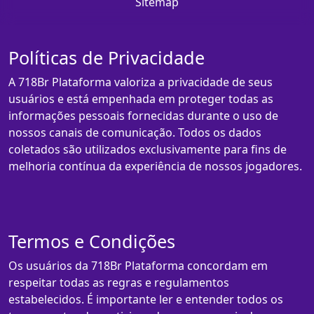
Sitemap
Políticas de Privacidade
A 718Br Plataforma valoriza a privacidade de seus
usuários e está empenhada em proteger todas as
informações pessoais fornecidas durante o uso de
nossos canais de comunicação. Todos os dados
coletados são utilizados exclusivamente para fins de
melhoria contínua da experiência de nossos jogadores.
Termos e Condições
Os usuários da 718Br Plataforma concordam em
respeitar todas as regras e regulamentos
estabelecidos. É importante ler e entender todos os