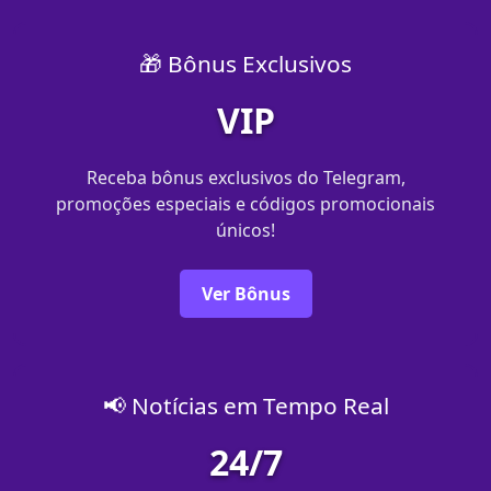
🎁 Bônus Exclusivos
VIP
Receba bônus exclusivos do Telegram,
promoções especiais e códigos promocionais
únicos!
Ver Bônus
📢 Notícias em Tempo Real
24/7