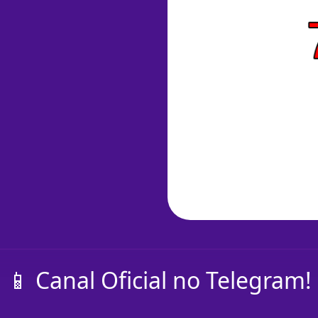
📱 Canal Oficial no Telegram!