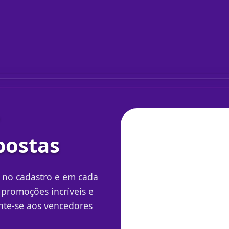
postas
 no cadastro e em cada
 promoções incríveis e
unte-se aos vencedores