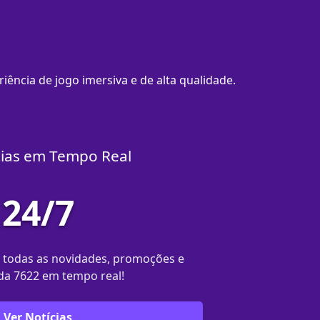
riência de jogo imersiva e de alta qualidade.
cias em Tempo Real
24/7
e todas as novidades, promoções e
da 7622 em tempo real!
Ver Notícias