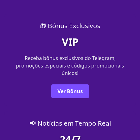
🎁 Bônus Exclusivos
VIP
Receba bônus exclusivos do Telegram,
promoções especiais e códigos promocionais
únicos!
Ver Bônus
📢 Notícias em Tempo Real
24/7