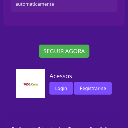
automaticamente
SEGUIR AGORA
Acessos
Login
Registrar-se