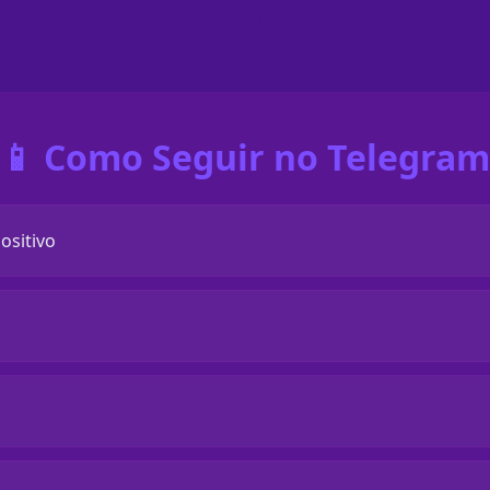
📱 Como Seguir no Telegram
ositivo