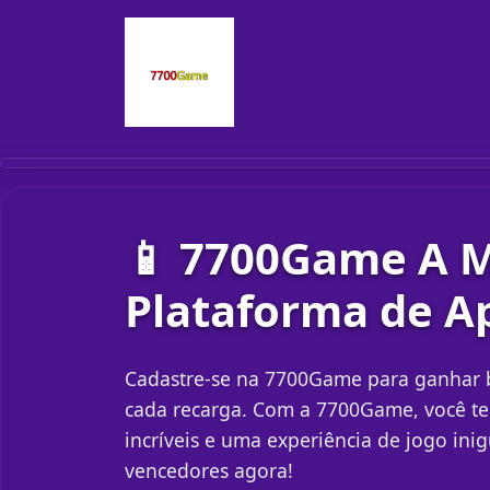
📱 7700Game A 
Plataforma de A
Cadastre-se na 7700Game para ganhar 
cada recarga. Com a 7700Game, você t
incríveis e uma experiência de jogo inig
vencedores agora!