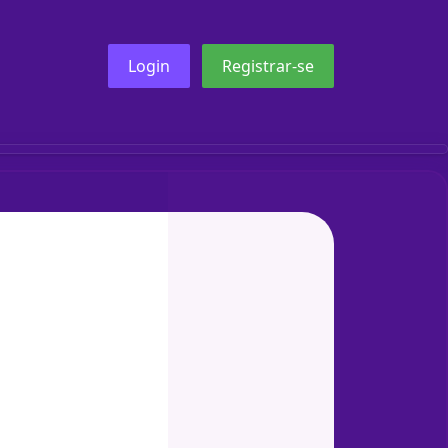
Login
Registrar-se