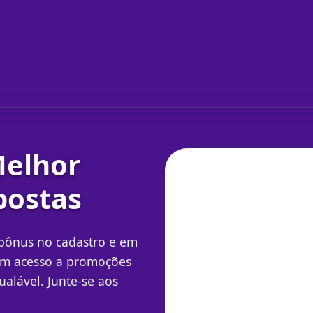
Melhor
postas
bônus no cadastro e em
em acesso a promoções
ualável. Junte-se aos