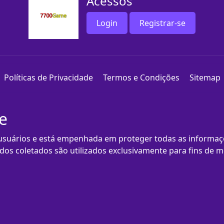
Acessos
Login
Registrar-se
Políticas de Privacidade
Termos e Condições
Sitemap
de
 usuários e está empenhada em proteger todas as informaç
os coletados são utilizados exclusivamente para fins de m