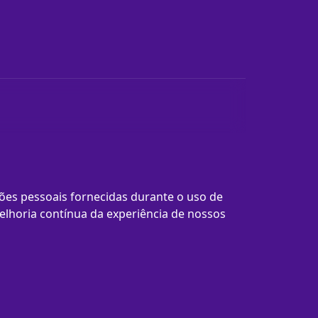
ões pessoais fornecidas durante o uso de
elhoria contínua da experiência de nossos