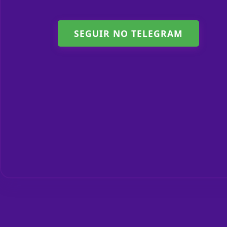
SEGUIR NO TELEGRAM