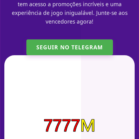
tem acesso a promoções incríveis e uma
experiência de jogo inigualável. Junte-se aos
vencedores agora!
SEGUIR NO TELEGRAM