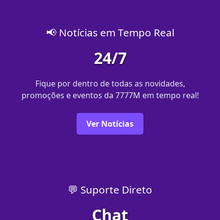
📢 Notícias em Tempo Real
24/7
Fique por dentro de todas as novidades,
promoções e eventos da 7777M em tempo real!
Ver Notícias
💬 Suporte Direto
Chat