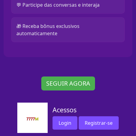
💬 Participe das conversas e interaja
🎁 Receba bônus exclusivos
automaticamente
SEGUIR AGORA
Acessos
Login
Registrar-se