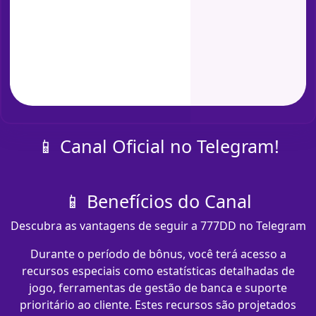
📱 Canal Oficial no Telegram!
📱 Benefícios do Canal
Descubra as vantagens de seguir a 777DD no Telegram
Durante o período de bônus, você terá acesso a
recursos especiais como estatísticas detalhadas de
jogo, ferramentas de gestão de banca e suporte
prioritário ao cliente. Estes recursos são projetados