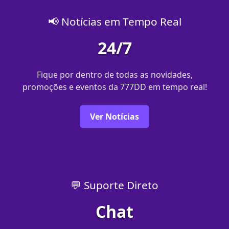
📢 Notícias em Tempo Real
24/7
Fique por dentro de todas as novidades,
promoções e eventos da 777DD em tempo real!
Ver Notícias
💬 Suporte Direto
Chat