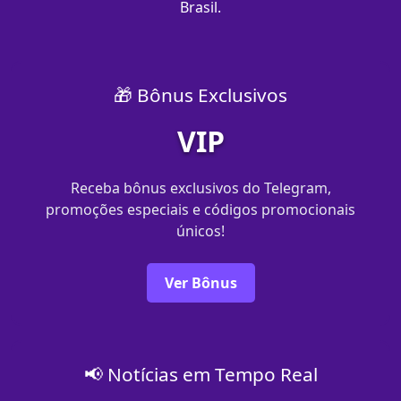
Brasil.
🎁 Bônus Exclusivos
VIP
Receba bônus exclusivos do Telegram,
promoções especiais e códigos promocionais
únicos!
Ver Bônus
📢 Notícias em Tempo Real