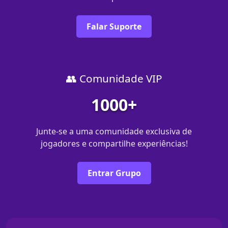
Falar Suporte
👥 Comunidade VIP
1000+
Junte-se a uma comunidade exclusiva de
jogadores e compartilhe experiências!
Entrar Grupo