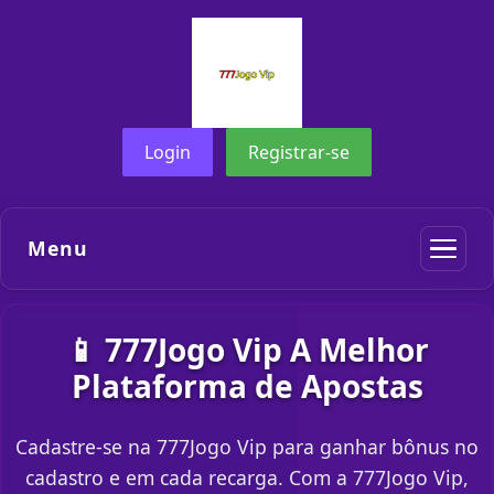
Login
Registrar-se
Menu
📱 777Jogo Vip A Melhor
Plataforma de Apostas
Cadastre-se na 777Jogo Vip para ganhar bônus no
cadastro e em cada recarga. Com a 777Jogo Vip,