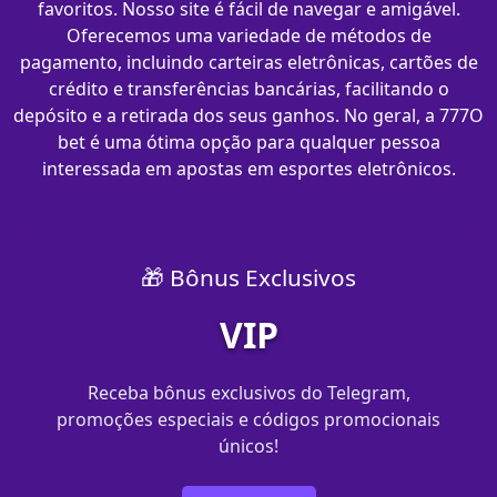
favoritos. Nosso site é fácil de navegar e amigável.
Oferecemos uma variedade de métodos de
pagamento, incluindo carteiras eletrônicas, cartões de
crédito e transferências bancárias, facilitando o
depósito e a retirada dos seus ganhos. No geral, a 777O
bet é uma ótima opção para qualquer pessoa
interessada em apostas em esportes eletrônicos.
🎁 Bônus Exclusivos
VIP
Receba bônus exclusivos do Telegram,
promoções especiais e códigos promocionais
únicos!