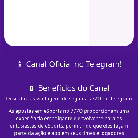
📱 Canal Oficial no Telegram!
📱 Benefícios do Canal
Descubra as vantagens de seguir a 777O no Telegram
As apostas em eSports no 777O proporcionam uma
experiência empolgante e envolvente para os
entusiastas de eSports, permitindo que eles façam
parte da ação e apoiem seus times e jogadores