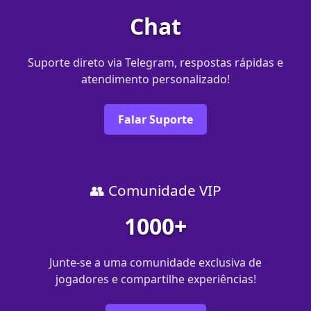
Chat
Suporte direto via Telegram, respostas rápidas e
atendimento personalizado!
Falar Suporte
👥 Comunidade VIP
1000+
Junte-se a uma comunidade exclusiva de
jogadores e compartilhe experiências!