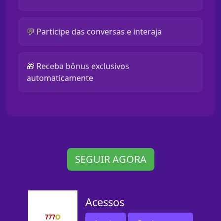
💬 Participe das conversas e interaja
🎁 Receba bônus exclusivos
automaticamente
SEGUIR AGORA
Acessos