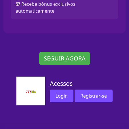
🎁 Receba bônus exclusivos
automaticamente
SEGUIR AGORA
Acessos
Login
Registrar-se