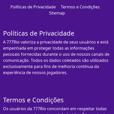
Políticas de Privacidade
Termos e Condições
Sitemap
Políticas de Privacidade
A 777Rio valoriza a privacidade de seus usuários e está
empenhada em proteger todas as informações
pessoais fornecidas durante o uso de nossos canais de
comunicação. Todos os dados coletados são utilizados
exclusivamente para fins de melhoria contínua da
experiência de nossos jogadores.
Termos e Condições
Os usuários da 777Rio concordam em respeitar todas