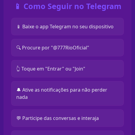
📱 Como Seguir no Telegram
📱 Baixe o app Telegram no seu dispositivo
🔍 Procure por "@777RioOficial"
👆 Toque em "Entrar" ou "Join"
🔔 Ative as notificações para não perder
nada
💬 Participe das conversas e interaja