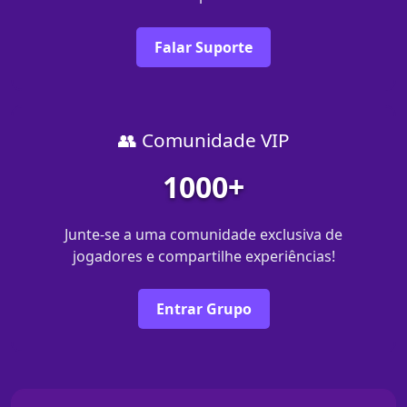
Falar Suporte
👥 Comunidade VIP
1000+
Junte-se a uma comunidade exclusiva de
jogadores e compartilhe experiências!
Entrar Grupo