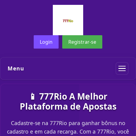
Login
Registrar-se
Menu
📱 777Rio A Melhor
Plataforma de Apostas
Cadastre-se na 777Rio para ganhar bônus no
cadastro e em cada recarga. Com a 777Rio, você