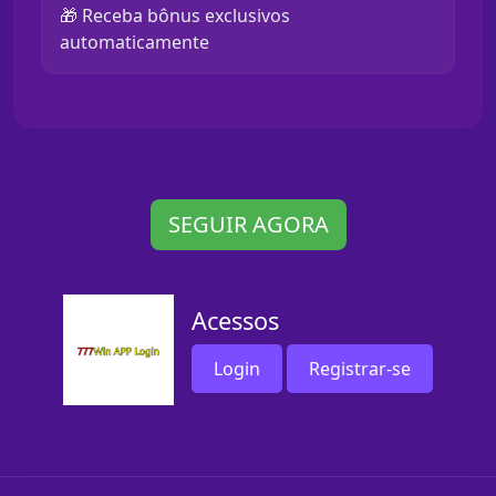
🎁 Receba bônus exclusivos
automaticamente
SEGUIR AGORA
Acessos
Login
Registrar-se