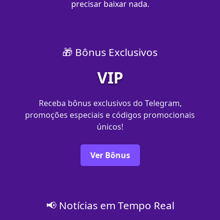
precisar baixar nada.
🎁 Bônus Exclusivos
VIP
Receba bônus exclusivos do Telegram,
promoções especiais e códigos promocionais
únicos!
Ver Bônus
📢 Notícias em Tempo Real