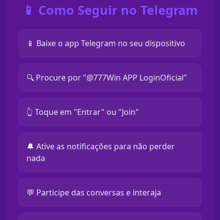
📱 Como Seguir no Telegram
📱 Baixe o app Telegram no seu dispositivo
🔍 Procure por "@777Win APP LoginOficial"
👆 Toque em "Entrar" ou "Join"
🔔 Ative as notificações para não perder
nada
💬 Participe das conversas e interaja