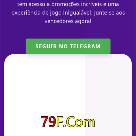
tem acesso a promoções incríveis e uma
experiência de jogo inigualável. Junte-se aos
vencedores agora!
SEGUIR NO TELEGRAM