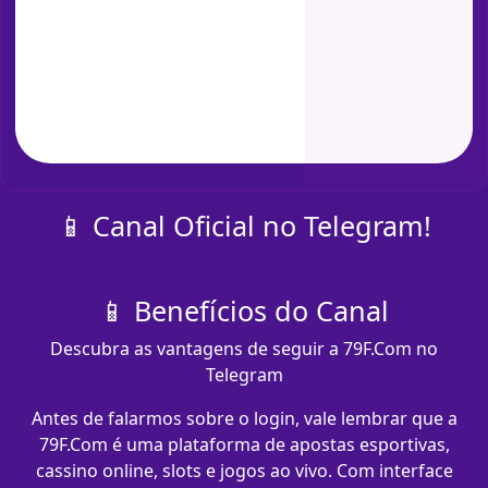
📱 Canal Oficial no Telegram!
📱 Benefícios do Canal
Descubra as vantagens de seguir a 79F.Com no
Telegram
Antes de falarmos sobre o login, vale lembrar que a
79F.Com é uma plataforma de apostas esportivas,
cassino online, slots e jogos ao vivo. Com interface