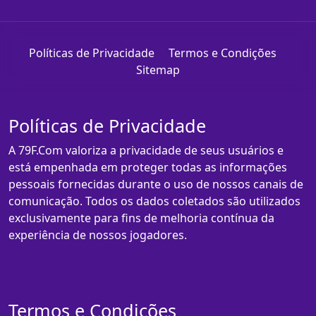
Políticas de Privacidade
Termos e Condições
Sitemap
Políticas de Privacidade
A 79F.Com valoriza a privacidade de seus usuários e
está empenhada em proteger todas as informações
pessoais fornecidas durante o uso de nossos canais de
comunicação. Todos os dados coletados são utilizados
exclusivamente para fins de melhoria contínua da
experiência de nossos jogadores.
Termos e Condições